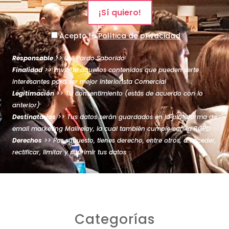
Acepto la
Política de privacidad
Responsable
>> Loli Pardo Saborido
Finalidad
>> Enviarte aquellos contenidos que pueden serte
interesantes para ser mejor Interiorista Comercial
Legitimación
>> Tu consentimiento (estás de acuerdo con lo
anterior)
Destinatarios
>> Tus datos serán guardados en la plataforma de
email marketing Mailrelay, la cual también cumple con la RGPD
Derechos
>> Por supuesto, tienes derecho, entre otros, a acceder,
rectificar, limitar y suprimir tus datos
Categorías